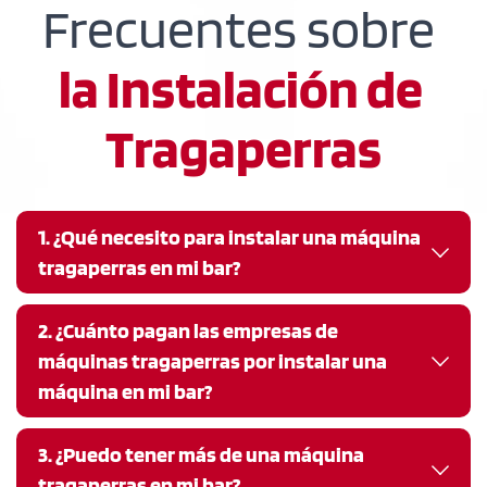
Frecuentes sobre 
la Instalación de 
Tragaperras
1. ¿Qué necesito para instalar una máquina 
tragaperras en mi bar?
Para la instalación, se requiere una autorización 
2. ¿Cuánto pagan las empresas de 
o licencia de juego específica para tu local. Los 
máquinas tragaperras por instalar una 
requisitos y documentación varían según la 
máquina en mi bar?
comunidad autónoma. Te asesoraremos y 
gestionaremos el proceso completo, desde el 
La oferta varía según factores diversos. Cada 
3. ¿Puedo tener más de una máquina 
DNI o CIF hasta el contrato de alquiler.
instalación se estudia de manera personalizada. 
tragaperras en mi bar?