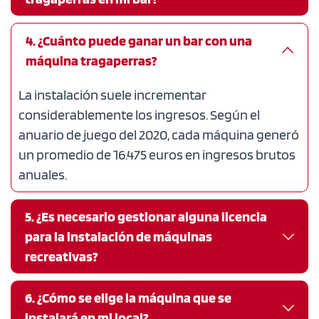
Contáctanos para conocer detalles sobre 
ayudas y promociones específicas para tu local.
Sí, pero necesitas una autorización o licencia 
4. ¿Cuánto puede ganar un bar con una 
para cada máquina. Nos encargamos de todos 
máquina tragaperras?
los trámites y documentos necesarios, 
asegurándonos de cumplir con los requisitos del 
La instalación suele incrementar 
reglamento de juego de tu comunidad 
considerablemente los ingresos. Según el 
autónoma.
anuario de juego del 2020, cada máquina generó 
un promedio de 16.475 euros en ingresos brutos 
anuales.
5. ¿Es necesario gestionar alguna licencia 
para la instalación de máquinas 
recreativas?
Sí, existen licencias y permisos necesarios. 
6. ¿Cómo se elige la máquina que se 
Nosotros nos encargamos de toda la gestión 
instalará en mi local?