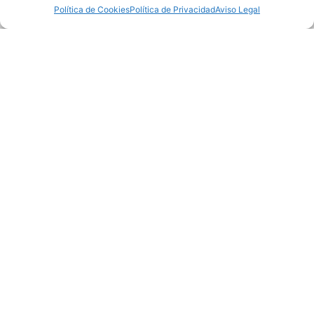
Política de Cookies
Política de Privacidad
Aviso Legal
automaticosrodriguezteresa@gmail.c
om
 C. Calderón de la Barca, 9, Gijon-Este, 
33201 Gijón, Asturias
Haz clic para aceptar cookies de
marketing y permitir este contenido